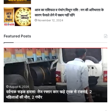
आज का राशिफल व पंचांग:मिथुन राशि : मन की अस्थिरता के
कारण फैसले लेने में सक्षम नहीं रहेंगे
November 12, 2024
Featured Posts
दर्दनाक
सड़क
हादसा:
तेज
रफ्तार
कार
खड़े
ट्रक
August 6, 2026
दर्दनाक सड़क हादसा: तेज रफ्तार कार खड़े ट्रक से टकराई, 2
से
महिलाओं की मौत, 2 गंभीर
टकराई,
2
महिलाओं