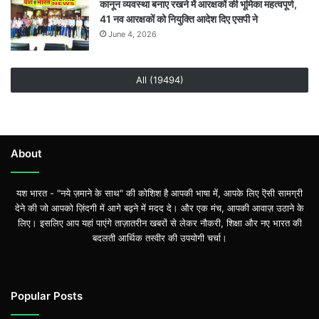
कानून व्यवस्था बनाए रखने में आरक्षकों की भूमिका महत्वपूर्ण,
41 नव आरक्षकों को नियुक्ति आदेश दिए एसपी ने
June 4, 2026
All (19494)
About
यश भारत - "नये ज़माने के साथ" की कोशिश है आपकी भाषा में, आपके लिए ऎसी सामग्री
देने की जो आपको ज़िंदगी में आगे बढ़ने में मदद दे। और एक मंच, आपकी आवाज़ उठाने के
लिए। इसलिए आप यहां पाएंगे ताज़ातरीन खबरों से लेकर नौकरी, शिक्षा और नए भारत की
बदलती आर्थिक तस्वीर की उपयोगी चर्चा।
Popular Posts