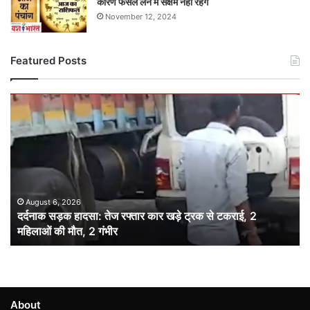
कारण फैसले लेने में सक्षम नहीं रहेंगे
November 12, 2024
Featured Posts
दर्दनाक
सड़क
हादसा:
तेज
रफ्तार
कार
खड़े
ट्रक
August 6, 2026
दर्दनाक सड़क हादसा: तेज रफ्तार कार खड़े ट्रक से टकराई, 2
से
महिलाओं की मौत, 2 गंभीर
टकराई,
2
महिलाओं
की
मौत,
2
About