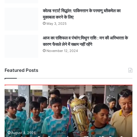
कोल्ड स्टार्ट सिद्धांत: पाकिस्तान के परमाणु ब्लैकमेल का
मुकाबला करने के लिए
May 3, 2025
आज का राशिफल व पंचांग:मिथुन राशि : मन की अस्थिरता के
कारण फैसले लेने में सक्षम नहीं रहेंगे
November 12, 2024
Featured Posts
मंडला
अंडर-15
टीम
बनी
मध्यसप्रदेश
राज्य
चैंपियन
: ऐतिहासिक
August 8, 2026