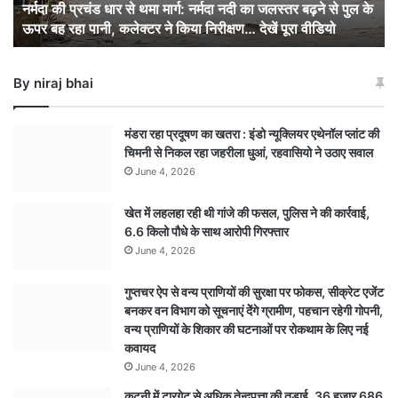
नर्मदा की प्रचंड धार से थमा मार्ग: नर्मदा नदी का जलस्तर बढ़ने से पुल के
नदी
ऊपर बह रहा पानी, कलेक्टर ने किया निरीक्षण… देखें पूरा वीडियो
का
जलस्तर
बढ़ने
By niraj bhai
से
पुल
के
मंडरा रहा प्रदूषण का खतरा : इंडो न्यूक्लियर एथेनॉल प्लांट की
ऊपर
चिमनी से निकल रहा जहरीला धुआं, रहवासियो ने उठाए सवाल
बह
June 4, 2026
रहा
पानी,
खेत में लहलहा रही थी गांजे की फसल, पुलिस ने की कार्रवाई,
कलेक्टर
6.6 किलो पौधे के साथ आरोपी गिरफ्तार
ने
किया
June 4, 2026
निरीक्षण…
देखें
गुप्तचर ऐप से वन्य प्राणियों की सुरक्षा पर फोकस, सीक्रेट एजेंट
पूरा
बनकर वन विभाग को सूचनाएं देेंगे ग्रामीण, पहचान रहेगी गोपनी,
वीडियो
वन्य प्राणियों के शिकार की घटनाओं पर रोकथाम के लिए नई
कवायद
June 4, 2026
कटनी में टारगेट से अधिक तेन्दूपत्ता की तुड़ाई, 36 हजार 686