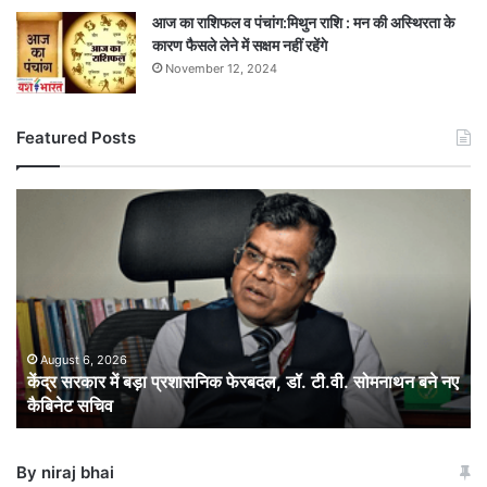
आज का राशिफल व पंचांग:मिथुन राशि : मन की अस्थिरता के
कारण फैसले लेने में सक्षम नहीं रहेंगे
November 12, 2024
Featured Posts
केंद्र
सरकार
में
बड़ा
प्रशासनिक
फेरबदल,
डॉ.
टी.वी.
August 6, 2026
केंद्र सरकार में बड़ा प्रशासनिक फेरबदल, डॉ. टी.वी. सोमनाथन बने नए
सोमनाथन
कैबिनेट सचिव
बने
नए
कैबिनेट
By niraj bhai
सचिव