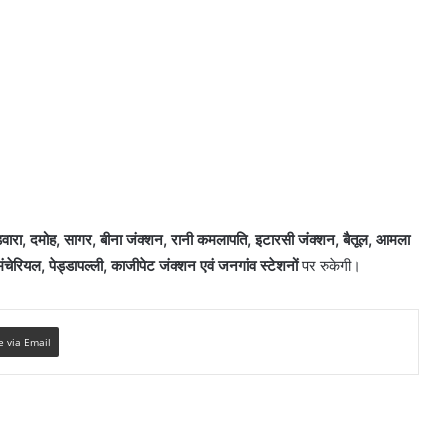
़वारा, दमोह, सागर, बीना जंक्शन, रानी कमलापति, इटारसी जंक्शन, बैतूल, आमला
चेरियल, पेड्डापल्ली, काजीपेट जंक्शन एवं जनगांव स्टेशनों
पर रुकेगी।
e via Email