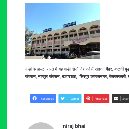
गाड़ी के हाल्ट: रास्ते में यह गाड़ी दोनों दिशाओं में
सतना, मैहर, कटनी मुड
जंक्शन, नागपुर जंक्शन, बल्हारशाह, सिरपुर कागजऩगर, बेल्लमपल्ली, मं
Facebook
Twitter
Pinterest
Shar
niraj bhai