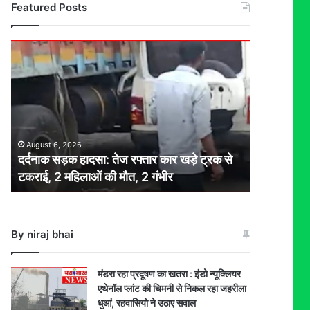
Featured Posts
दर्दनाक
सड़क
हादसा:
तेज
रफ्तार
कार
खड़े
August 6, 2026
ट्रक
दर्दनाक सड़क हादसा: तेज रफ्तार कार खड़े ट्रक से
से
टकराई, 2 महिलाओं की मौत, 2 गंभीर
टकराई,
2
महिलाओं
की
By niraj bhai
मौत,
2
गंभीर
मंडरा रहा प्रदूषण का खतरा : इंडो न्यूक्लियर
एथेनॉल प्लांट की चिमनी से निकल रहा जहरीला
धुआं, रहवासियो ने उठाए सवाल