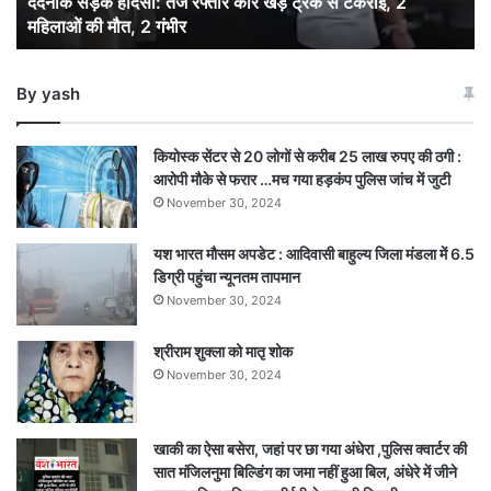
दर्दनाक सड़क हादसा: तेज रफ्तार कार खड़े ट्रक से टकराई, 2
से
महिलाओं की मौत, 2 गंभीर
टकराई,
2
महिलाओं
By yash
की
मौत,
2
कियोस्क सेंटर से 20 लोगों से करीब 25 लाख रुपए की ठगी :
गंभीर
आरोपी मौके से फरार …मच गया हड़कंप पुलिस जांच में जुटी
November 30, 2024
यश भारत मौसम अपडेट : आदिवासी बाहुल्य जिला मंडला में 6.5
डिग्री पहुंचा न्यूनतम तापमान
November 30, 2024
श्रीराम शुक्ला को मातृ शोक
November 30, 2024
खाकी का ऐसा बसेरा, जहां पर छा गया अंधेरा ,पुलिस क्वार्टर की
सात मंजिलनुमा बिल्डिंग का जमा नहीं हुआ बिल, अंधेरे में जीने