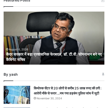
Featured Posts
केंद्र
सरकार
में
बड़ा
प्रशासनिक
फेरबदल,
डॉ.
टी.वी.
August 6, 2026
केंद्र सरकार में बड़ा प्रशासनिक फेरबदल, डॉ. टी.वी. सोमनाथन बने नए
सोमनाथन
कैबिनेट सचिव
बने
नए
कैबिनेट
By yash
सचिव
कियोस्क सेंटर से 20 लोगों से करीब 25 लाख रुपए की ठगी :
आरोपी मौके से फरार …मच गया हड़कंप पुलिस जांच में जुटी
November 30, 2024