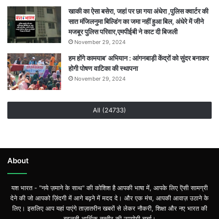
खाकी का ऐसा बसेरा, जहां पर छा गया अंधेरा ,पुलिस क्वार्टर की
सात मंजिलनुमा बिल्डिंग का जमा नहीं हुआ बिल, अंधेरे में जीने
मजबूर पुलिस परिवार,एमपीईबी ने काट दी बिजली
November 29, 2024
हम होंगे कामयाब’ अभियान : आंगनबाड़ी केंद्रों को सुंदर बनाकर
होगी पोषण वाटिका की स्थापना
November 29, 2024
All (24733)
About
यश भारत - "नये ज़माने के साथ" की कोशिश है आपकी भाषा में, आपके लिए ऎसी सामग्री
देने की जो आपको ज़िंदगी में आगे बढ़ने में मदद दे। और एक मंच, आपकी आवाज़ उठाने के
लिए। इसलिए आप यहां पाएंगे ताज़ातरीन खबरों से लेकर नौकरी, शिक्षा और नए भारत की
बदलती आर्थिक तस्वीर की उपयोगी चर्चा।