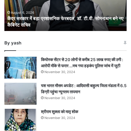
फेरबदल,
डॉ.
टी.वी.
August 6, 2026
केंद्र सरकार में बड़ा प्रशासनिक फेरबदल, डॉ. टी.वी. सोमनाथन बने नए
सोमनाथन
कैबिनेट सचिव
बने
नए
कैबिनेट
By yash
सचिव
कियोस्क सेंटर से 20 लोगों से करीब 25 लाख रुपए की ठगी :
आरोपी मौके से फरार …मच गया हड़कंप पुलिस जांच में जुटी
November 30, 2024
यश भारत मौसम अपडेट : आदिवासी बाहुल्य जिला मंडला में 6.5
डिग्री पहुंचा न्यूनतम तापमान
November 30, 2024
श्रीराम शुक्ला को मातृ शोक
November 30, 2024