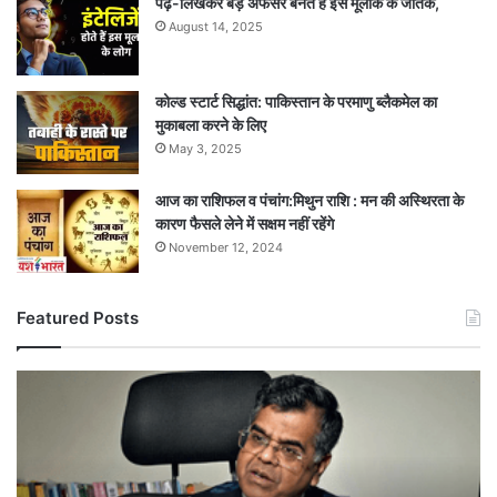
पढ़-लिखकर बड़े अफसर बनते हैं इस मूलांक के जातक,
August 14, 2025
कोल्ड स्टार्ट सिद्धांत: पाकिस्तान के परमाणु ब्लैकमेल का
मुकाबला करने के लिए
May 3, 2025
आज का राशिफल व पंचांग:मिथुन राशि : मन की अस्थिरता के
कारण फैसले लेने में सक्षम नहीं रहेंगे
November 12, 2024
Featured Posts
केंद्र
सरकार
में
बड़ा
प्रशासनिक