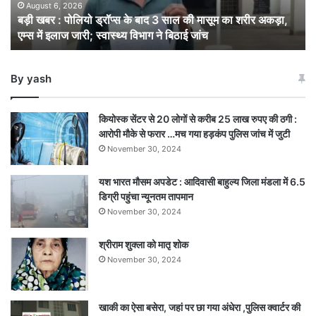
3
August 6, 2026
बड़ी खबर : पोलियो ड्रॉप्स के बाद 3 साल की मासूम का शरीर अकड़ा,
साल
एम्स में इलाज जारी; स्वास्थ्य विभाग ने बिठाई जांच
की
मासूम
का
By yash
शरीर
अकड़ा,
एम्स
कियोस्क सेंटर से 20 लोगों से करीब 25 लाख रुपए की ठगी :
में
आरोपी मौके से फरार …मच गया हड़कंप पुलिस जांच में जुटी
इलाज
November 30, 2024
जारी;
स्वास्थ्य
यश भारत मौसम अपडेट : आदिवासी बाहुल्य जिला मंडला में 6.5
विभाग
डिग्री पहुंचा न्यूनतम तापमान
ने
बिठाई
November 30, 2024
जांच
श्रीराम शुक्ला को मातृ शोक
November 30, 2024
खाकी का ऐसा बसेरा, जहां पर छा गया अंधेरा ,पुलिस क्वार्टर की