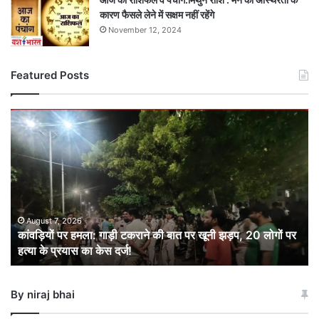
कारण फैसले लेने में सक्षम नहीं रहेंगे
November 12, 2024
Featured Posts
कांवड़ियों
पर
हमला:
गाड़ी
टकराने
की
बात
पर
August 7, 2026
कांवड़ियों पर हमला: गाड़ी टकराने की बात पर खूनी झड़प, 20 लोगों पर
खूनी
हत्या के प्रयास का केस दर्ज!
झड़प,
20
लोगों
By niraj bhai
पर
हत्या