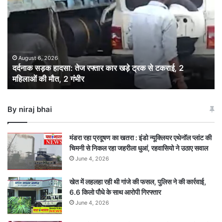
हादसा:
तेज
रफ्तार
कार
खड़े
ट्रक
August 6, 2026
दर्दनाक सड़क हादसा: तेज रफ्तार कार खड़े ट्रक से टकराई, 2
से
महिलाओं की मौत, 2 गंभीर
टकराई,
2
महिलाओं
By niraj bhai
की
मौत,
2
मंडरा रहा प्रदूषण का खतरा : इंडो न्यूक्लियर एथेनॉल प्लांट की
गंभीर
चिमनी से निकल रहा जहरीला धुआं, रहवासियो ने उठाए सवाल
June 4, 2026
खेत में लहलहा रही थी गांजे की फसल, पुलिस ने की कार्रवाई,
6.6 किलो पौधे के साथ आरोपी गिरफ्तार
June 4, 2026