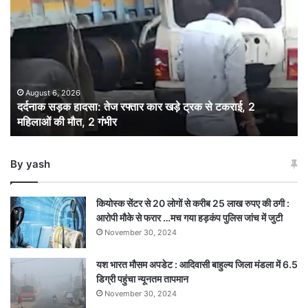
सड़क
हादसा:
तेज
रफ्तार
कार
खड़े
ट्रक
August 6, 2026
दर्दनाक सड़क हादसा: तेज रफ्तार कार खड़े ट्रक से टकराई, 2
से
महिलाओं की मौत, 2 गंभीर
टकराई,
2
महिलाओं
By yash
की
मौत,
2
कियोस्क सेंटर से 20 लोगों से करीब 25 लाख रुपए की ठगी :
गंभीर
आरोपी मौके से फरार …मच गया हड़कंप पुलिस जांच में जुटी
November 30, 2024
यश भारत मौसम अपडेट : आदिवासी बाहुल्य जिला मंडला में 6.5
डिग्री पहुंचा न्यूनतम तापमान
November 30, 2024