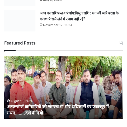
आज का राशिफल व पंचांग:मिथुन राशि : मन की अस्थिरता के
कारण फैसले लेने में सक्षम नहीं रहेंगे
November 12, 2024
Featured Posts
आउटसोर्स
कर्मचारियों
की
समस्याओं
और
अधिकारों
पर
जबलपुर
August 9, 2026
आउटसोर्स कर्मचारियों की समस्याओं और अधिकारों पर जबलपुर में
में
मंथन……..देंखे वीडियो
मंथन……..देंखे
वीडियो