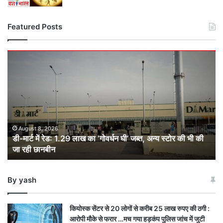
Featured Posts
डी-
मार्ट
में
रेड:
1.29
लाख
का
‘गोवर्धन
August 8, 2026
डी-मार्ट में रेड: 1.29 लाख का ‘गोवर्धन घी’ जब्त, अन्य स्टोर की भी की
घी’
जा रही छानबीन
जब्त,
अन्य
स्टोर
By yash
की
भी
की
कियोस्क सेंटर से 20 लोगों से करीब 25 लाख रुपए की ठगी :
जा
आरोपी मौके से फरार …मच गया हड़कंप पुलिस जांच में जुटी
रही