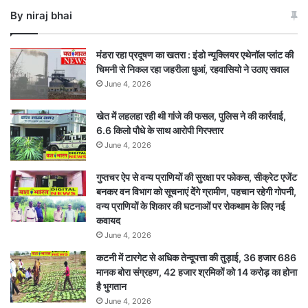
जाम,
By niraj bhai
18
अगस्त
तक
मंडरा रहा प्रदूषण का खतरा : इंडो न्यूक्लियर एथेनॉल प्लांट की
निर्माण
चिमनी से निकल रहा जहरीला धुआं, रहवासियो ने उठाए सवाल
शुरू
June 4, 2026
करने
का
खेत में लहलहा रही थी गांजे की फसल, पुलिस ने की कार्रवाई,
अल्टीमेटम
6.6 किलो पौधे के साथ आरोपी गिरफ्तार
June 4, 2026
गुप्तचर ऐप से वन्य प्राणियों की सुरक्षा पर फोकस, सीक्रेट एजेंट
बनकर वन विभाग को सूचनाएं देेंगे ग्रामीण, पहचान रहेगी गोपनी,
वन्य प्राणियों के शिकार की घटनाओं पर रोकथाम के लिए नई
कवायद
June 4, 2026
कटनी में टारगेट से अधिक तेन्दूपत्ता की तुड़ाई, 36 हजार 686
मानक बोरा संग्रहण, 42 हजार श्रमिकों को 14 करोड़ का होना
है भुगतान
June 4, 2026