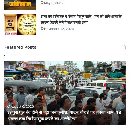
May 3, 2025
आज का राशिफल व पंचांग:मिथुन राशि : मन की अस्थिरता के
कारण फैसले लेने में सक्षम नहीं रहेंगे
November 12, 2024
Featured Posts
शहपुरा
पुल
बंद
होने
से
बढ़ा
जनाक्रोश:
पाटन
August 6, 2026
शहपुरा पुल बंद होने से बढ़ा जनाक्रोश: पाटन चौराहे पर चक्का जाम, 18
चौराहे
अगस्त तक निर्माण शुरू करने का अल्टीमेटम
पर
चक्का