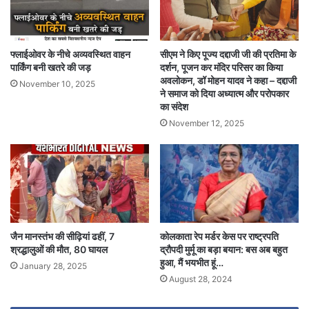
फ्लाईओवर के नीचे अव्यवस्थित वाहन
सीएम ने किए पूज्य दद्दाजी जी की प्रतिमा के
पार्किंग बनी खतरे की जड़
दर्शन, पूजन कर मंदिर परिसर का किया
अवलोकन, डॉ मोहन यादव ने कहा – दद्दाजी
November 10, 2025
ने समाज को दिया अध्यात्म और परोपकार
का संदेश
November 12, 2025
जैन मानस्तंभ की सीढ़ियां ढहीं, 7
कोलकाता रेप मर्डर केस पर राष्ट्रपति
श्रद्धालुओं की मौत, 80 घायल
द्रौपदी मुर्मू का बड़ा बयान: बस अब बहुत
हुआ, मैं भयभीत हूं…
January 28, 2025
August 28, 2024