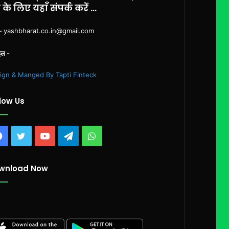
े के लिए यहाँ संपर्क करें ...
ल-
yashbharat.co.in@gmail.com
इल -
ign & Manged By Tapti Finteck
low Us
Facebook
Twitter
YouTube
Telegram
WhatsApp
wnload Now