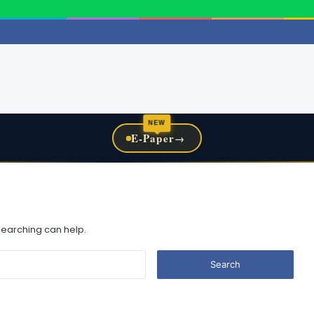
NEW
E-Paper
→
 searching can help.
Search
for: