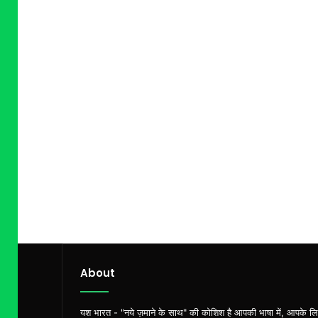
About
यश भारत - "नये ज़माने के साथ" की कोशिश है आपकी भाषा में, आपके ल