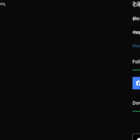
देन
 मंच,
ईमे
मोबा
Des
Fol
Do