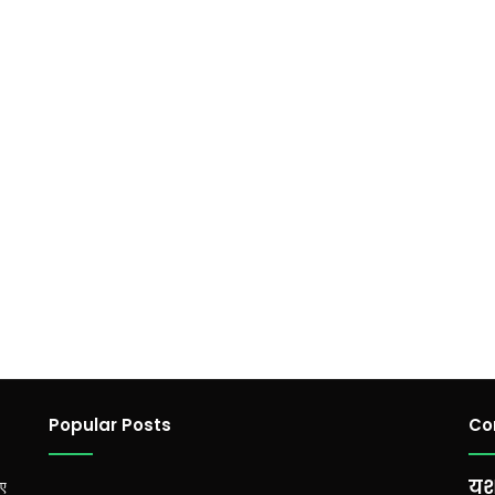
Popular Posts
Co
यश
िए