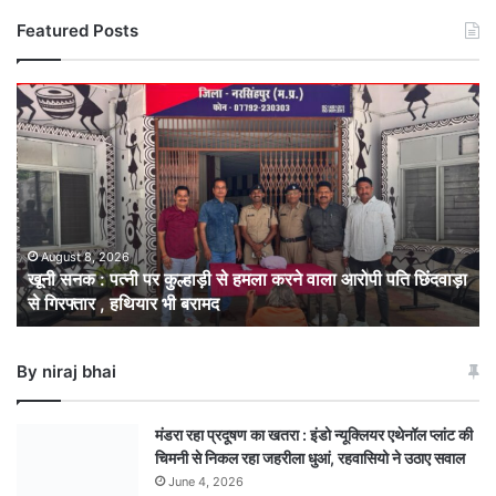
Featured Posts
खूनी
सनक
:
पत्नी
पर
कुल्हाड़ी
से
हमला
August 8, 2026
खूनी सनक : पत्नी पर कुल्हाड़ी से हमला करने वाला आरोपी पति छिंदवाड़ा
करने
से गिरफ्तार , हथियार भी बरामद
वाला
आरोपी
पति
By niraj bhai
छिंदवाड़ा
से
गिरफ्तार
मंडरा रहा प्रदूषण का खतरा : इंडो न्यूक्लियर एथेनॉल प्लांट की
,
चिमनी से निकल रहा जहरीला धुआं, रहवासियो ने उठाए सवाल
हथियार
June 4, 2026
भी