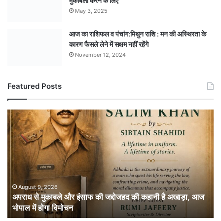
मुकाबला करने के लिए
May 3, 2025
आज का राशिफल व पंचांग:मिथुन राशि : मन की अस्थिरता के
कारण फैसले लेने में सक्षम नहीं रहेंगे
November 12, 2024
Featured Posts
अपराध
से
मुकाबले
और
इंसाफ
की
जद्दोजहद
की
August 9, 2026
अपराध से मुकाबले और इंसाफ की जद्दोजहद की कहानी है अखाड़ा, आज
कहानी
भोपाल में होगा विमोचन
है
अखाड़ा,