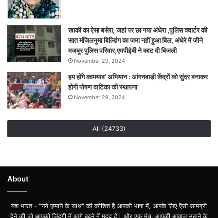
खाकी का ऐसा बसेरा, जहां पर छा गया अंधेरा ,पुलिस क्वार्टर की
सात मंजिलनुमा बिल्डिंग का जमा नहीं हुआ बिल, अंधेरे में जीने
मजबूर पुलिस परिवार,एमपीईबी ने काट दी बिजली
November 29, 2024
हम होंगे कामयाब’ अभियान : आंगनबाड़ी केंद्रों को सुंदर बनाकर
होगी पोषण वाटिका की स्थापना
November 29, 2024
All (24733)
About
यश भारत - "नये ज़माने के साथ" की कोशिश है आपकी भाषा में, आपके लिए ऎसी सामग्री
देने की जो आपको ज़िंदगी में आगे बढ़ने में मदद दे। और एक मंच, आपकी आवाज़ उठाने के