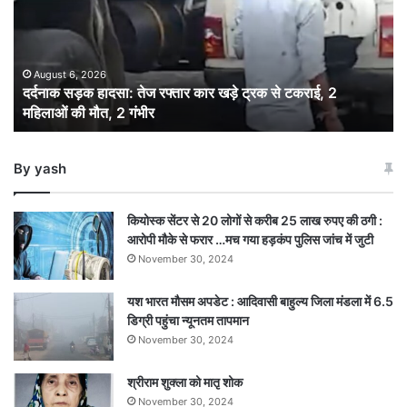
रफ्तार
कार
खड़े
ट्रक
August 6, 2026
दर्दनाक सड़क हादसा: तेज रफ्तार कार खड़े ट्रक से टकराई, 2
से
महिलाओं की मौत, 2 गंभीर
टकराई,
2
महिलाओं
By yash
की
मौत,
2
कियोस्क सेंटर से 20 लोगों से करीब 25 लाख रुपए की ठगी :
गंभीर
आरोपी मौके से फरार …मच गया हड़कंप पुलिस जांच में जुटी
November 30, 2024
यश भारत मौसम अपडेट : आदिवासी बाहुल्य जिला मंडला में 6.5
डिग्री पहुंचा न्यूनतम तापमान
November 30, 2024
श्रीराम शुक्ला को मातृ शोक
November 30, 2024