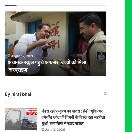
अचानक
स्कूल
पहुंचे
अफसर,
बच्चों
को
मिला
August 7, 2026
‘सरप्राइज’
अचानक स्कूल पहुंचे अफसर, बच्चों को मिला
‘सरप्राइज’
By niraj bhai
मंडरा रहा प्रदूषण का खतरा : इंडो न्यूक्लियर
एथेनॉल प्लांट की चिमनी से निकल रहा जहरीला
धुआं, रहवासियो ने उठाए सवाल
June 4, 2026