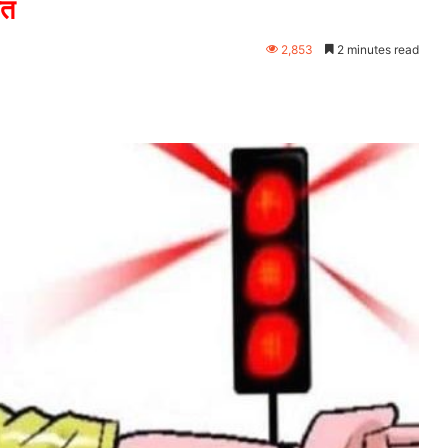
ित
2,853
2 minutes read