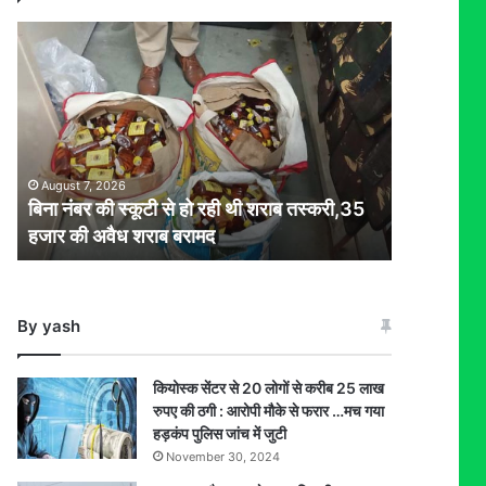
बिना
नंबर
की
स्कूटी
से
हो
रही
August 7, 2026
थी
बिना नंबर की स्कूटी से हो रही थी शराब तस्करी,35
शराब
हजार की अवैध शराब बरामद
तस्करी,35
हजार
की
अवैध
By yash
शराब
बरामद
कियोस्क सेंटर से 20 लोगों से करीब 25 लाख
रुपए की ठगी : आरोपी मौके से फरार …मच गया
हड़कंप पुलिस जांच में जुटी
November 30, 2024