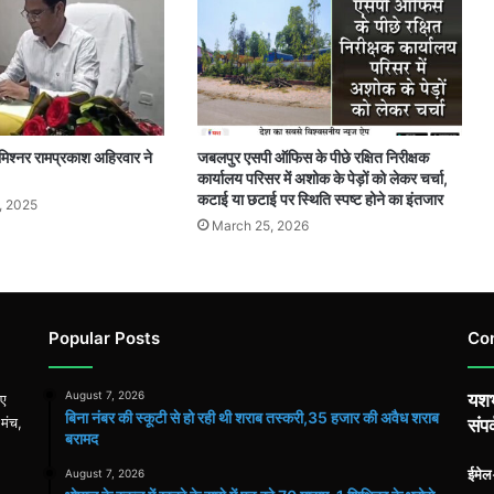
िश्नर रामप्रकाश अहिरवार ने
जबलपुर एसपी ऑफिस के पीछे रक्षित निरीक्षक
कार्यालय परिसर में अशोक के पेड़ों को लेकर चर्चा,
कटाई या छटाई पर स्थिति स्पष्ट होने का इंतजार
, 2025
March 25, 2026
Popular Posts
Co
August 7, 2026
यशभ
िए
बिना नंबर की स्कूटी से हो रही थी शराब तस्करी,35 हजार की अवैध शराब
 मंच,
संपर
बरामद
ईमे
August 7, 2026