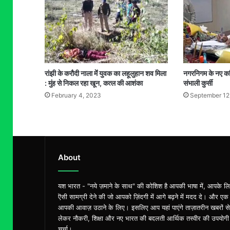
रांझी के करौदी नाला मेंं युवक का लहूलुहान शव मिला
नगरनिगम के नए कम
: मुंह से निकल रहा खून, कत्ल की आशंका
संभाली कुर्सी
February 4, 2023
September 12
About
यश भारत - "नये ज़माने के साथ" की कोशिश है आपकी भाषा में, आपके ल
ऎसी सामग्री देने की जो आपको ज़िंदगी में आगे बढ़ने में मदद दे। और एक
आपकी आवाज़ उठाने के लिए। इसलिए आप यहां पाएंगे ताज़ातरीन खबरों से
लेकर नौकरी, शिक्षा और नए भारत की बदलती आर्थिक तस्वीर की उपयोगी
चर्चा।