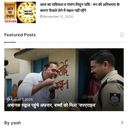
आज का राशिफल व पंचांग:मिथुन राशि : मन की अस्थिरता के
कारण फैसले लेने में सक्षम नहीं रहेंगे
November 12, 2024
Featured Posts
अचानक
स्कूल
पहुंचे
अफसर,
बच्चों
को
मिला
‘सरप्राइज’
August 7, 2026
अचानक स्कूल पहुंचे अफसर, बच्चों को मिला ‘सरप्राइज’
By yash