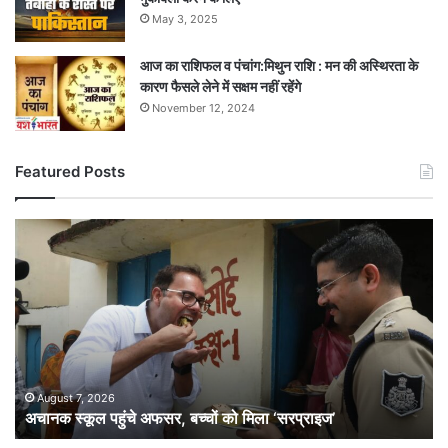
May 3, 2025
आज का राशिफल व पंचांग:मिथुन राशि : मन की अस्थिरता के
कारण फैसले लेने में सक्षम नहीं रहेंगे
November 12, 2024
Featured Posts
अचानक
स्कूल
पहुंचे
अफसर,
बच्चों
को
मिला
‘सरप्राइज’
August 7, 2026
अचानक स्कूल पहुंचे अफसर, बच्चों को मिला ‘सरप्राइज’