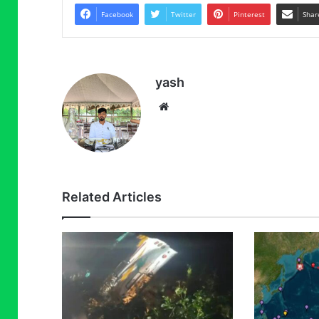
Facebook
Twitter
Pinterest
Shar
yash
Website
Related Articles