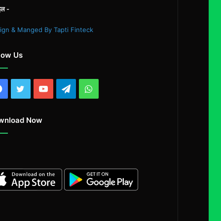
इल -
ign & Manged By Tapti Finteck
low Us
Facebook
Twitter
YouTube
Telegram
WhatsApp
wnload Now