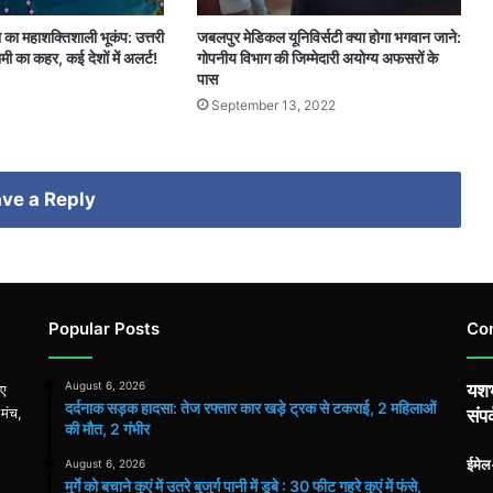
ा का महाशक्तिशाली भूकंप: उत्तरी
जबलपुर मेडिकल यूनिविर्सटी क्या होगा भगवान जाने:
ुनामी का कहर, कई देशों में अलर्ट!
गोपनीय विभाग की जिम्मेदारी अयोग्य अफसरों के
पास
September 13, 2022
ve a Reply
Popular Posts
Co
August 6, 2026
यशभ
िए
दर्दनाक सड़क हादसा: तेज रफ्तार कार खड़े ट्रक से टकराई, 2 महिलाओं
 मंच,
संपर
की मौत, 2 गंभीर
ईमे
August 6, 2026
मुर्गे को बचाने कुएं में उतरे बुजुर्ग पानी में डूबे : 30 फीट गहरे कुएं में फंसे,