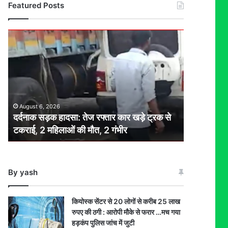
Featured Posts
दर्दनाक
सड़क
हादसा:
तेज
रफ्तार
कार
खड़े
August 6, 2026
ट्रक
दर्दनाक सड़क हादसा: तेज रफ्तार कार खड़े ट्रक से
से
टकराई, 2 महिलाओं की मौत, 2 गंभीर
टकराई,
2
महिलाओं
की
By yash
मौत,
2
गंभीर
कियोस्क सेंटर से 20 लोगों से करीब 25 लाख
रुपए की ठगी : आरोपी मौके से फरार …मच गया
हड़कंप पुलिस जांच में जुटी