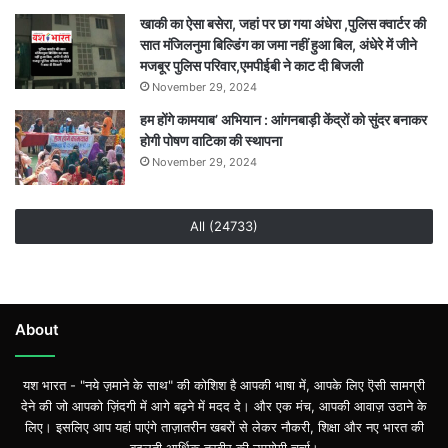
राज्य
खाकी का ऐसा बसेरा, जहां पर छा गया अंधेरा ,पुलिस क्वार्टर की
स्तर
सात मंजिलनुमा बिल्डिंग का जमा नहीं हुआ बिल, अंधेरे में जीने
पर
मजबूर पुलिस परिवार,एमपीईबी ने काट दी बिजली
करेंगे
November 29, 2024
भोपाल
हम होंगे कामयाब’ अभियान : आंगनबाड़ी केंद्रों को सुंदर बनाकर
का
होगी पोषण वाटिका की स्थापना
प्रतिनिधित्व
November 29, 2024
All (24733)
About
यश भारत - "नये ज़माने के साथ" की कोशिश है आपकी भाषा में, आपके लिए ऎसी सामग्री
देने की जो आपको ज़िंदगी में आगे बढ़ने में मदद दे। और एक मंच, आपकी आवाज़ उठाने के
लिए। इसलिए आप यहां पाएंगे ताज़ातरीन खबरों से लेकर नौकरी, शिक्षा और नए भारत की