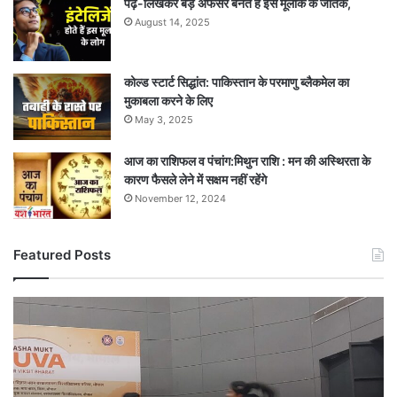
पढ़-लिखकर बड़े अफसर बनते हैं इस मूलांक के जातक,
August 14, 2025
कोल्ड स्टार्ट सिद्धांत: पाकिस्तान के परमाणु ब्लैकमेल का
मुकाबला करने के लिए
May 3, 2025
आज का राशिफल व पंचांग:मिथुन राशि : मन की अस्थिरता के
कारण फैसले लेने में सक्षम नहीं रहेंगे
November 12, 2024
Featured Posts
नशे
के
खिलाफ
युवाओं
ने