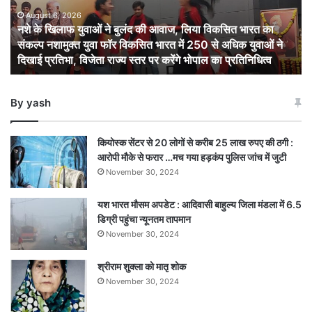
बुलंद
की
August 6, 2026
नशे के खिलाफ युवाओं ने बुलंद की आवाज, लिया विकसित भारत का
आवाज,
संकल्प नशामुक्त युवा फॉर विकसित भारत में 250 से अधिक युवाओं ने
लिया
दिखाई प्रतिभा, विजेता राज्य स्तर पर करेंगे भोपाल का प्रतिनिधित्व
विकसित
भारत
का
By yash
संकल्प
नशामुक्त
युवा
कियोस्क सेंटर से 20 लोगों से करीब 25 लाख रुपए की ठगी :
फॉर
आरोपी मौके से फरार …मच गया हड़कंप पुलिस जांच में जुटी
विकसित
November 30, 2024
भारत
में
यश भारत मौसम अपडेट : आदिवासी बाहुल्य जिला मंडला में 6.5
250
डिग्री पहुंचा न्यूनतम तापमान
से
अधिक
November 30, 2024
युवाओं
ने
श्रीराम शुक्ला को मातृ शोक
दिखाई
November 30, 2024
प्रतिभा,
विजेता