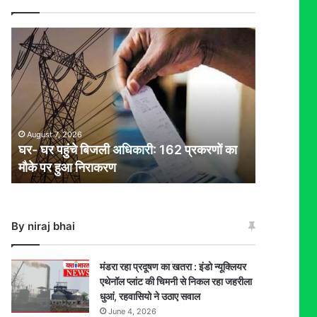
घर-
घर
पहुंचे
बिजली
अधिकारी:
162
प्रकरणों
August 7, 2026
का
घर- घर पहुंचे बिजली अधिकारी: 162 प्रकरणों का
मौके
मौके पर हुआ निराकरण
पर
हुआ
निराकरण
By niraj bhai
मंडरा रहा प्रदूषण का खतरा : इंडो न्यूक्लियर
एथेनॉल प्लांट की चिमनी से निकल रहा जहरीला
धुआं, रहवासियो ने उठाए सवाल
June 4, 2026