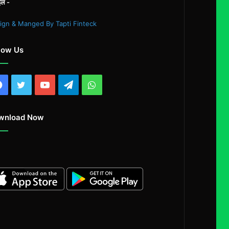
इल -
ign & Manged By Tapti Finteck
low Us
Facebook
Twitter
YouTube
Telegram
WhatsApp
wnload Now