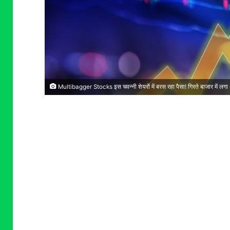
Multibagger Stocks इस चवन्नी शेयरों में बरस रहा पैसा! गिरते बाजार में लगा 