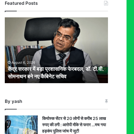
Featured Posts
केंद्र
सरकार
में
बड़ा
प्रशासनिक
फेरबदल,
डॉ.
August 6, 2026
टी.वी.
केंद्र सरकार में बड़ा प्रशासनिक फेरबदल, डॉ. टी.वी.
सोमनाथन
सोमनाथन बने नए कैबिनेट सचिव
बने
नए
कैबिनेट
सचिव
By yash
कियोस्क सेंटर से 20 लोगों से करीब 25 लाख
रुपए की ठगी : आरोपी मौके से फरार …मच गया
हड़कंप पुलिस जांच में जुटी