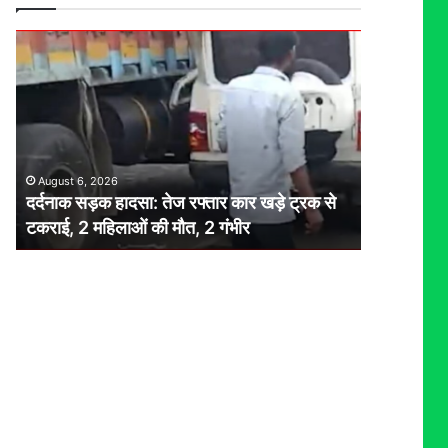
दर्दनाक
सड़क
हादसा:
तेज
रफ्तार
कार
खड़े
August 6, 2026
ट्रक
दर्दनाक सड़क हादसा: तेज रफ्तार कार खड़े ट्रक से
से
टकराई, 2 महिलाओं की मौत, 2 गंभीर
टकराई,
2
महिलाओं
की
मौत,
2
गंभीर