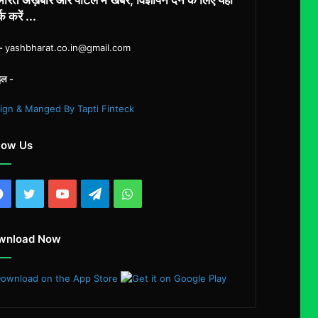
्क करें ...
ल-
yashbharat.co.in@gmail.com
इल -
ign & Manged By Tapti Finteck
low Us
Facebook
Twitter
YouTube
Telegram
WhatsApp
wnload Now