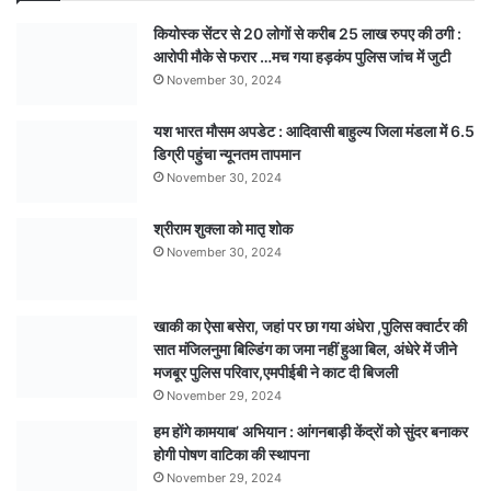
लिए
कियोस्क सेंटर से 20 लोगों से करीब 25 लाख रुपए की ठगी :
बताई
आरोपी मौके से फरार …मच गया हड़कंप पुलिस जांच में जुटी
सीढिय़ों
November 30, 2024
से
गिरने
यश भारत मौसम अपडेट : आदिवासी बाहुल्य जिला मंडला में 6.5
की
डिग्री पहुंचा न्यूनतम तापमान
कहानी,
पीएम
November 30, 2024
रिपोर्ट
से
श्रीराम शुक्ला को मातृ शोक
अंधे
November 30, 2024
हत्याकांड
का
खुलासा,
खाकी का ऐसा बसेरा, जहां पर छा गया अंधेरा ,पुलिस क्वार्टर की
पति
सात मंजिलनुमा बिल्डिंग का जमा नहीं हुआ बिल, अंधेरे में जीने
एवं
मजबूर पुलिस परिवार,एमपीईबी ने काट दी बिजली
एक
November 29, 2024
अन्य
हम होंगे कामयाब’ अभियान : आंगनबाड़ी केंद्रों को सुंदर बनाकर
गिरफ्तार
होगी पोषण वाटिका की स्थापना
November 29, 2024