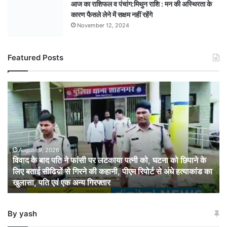
आज का राशिफल व पंचांग:मिथुन राशि : मन की अस्थिरता के
कारण फैसले लेने में सक्षम नहीं रहेंगे
November 12, 2024
Featured Posts
विवाद
के
बाद
पति
ने
फांसी
पर
August 9, 2026
विवाद के बाद पति ने फांसी पर लटकाया पत्नी को, घटना को छिपाने के
लटकाया
लिए बताई सीढिय़ों से गिरने की कहानी, पीएम रिपोर्ट से अंधे हत्याकांड का
पत्नी
खुलासा, पति एवं एक अन्य गिरफ्तार
को,
घटना
को
By yash
छिपाने
के