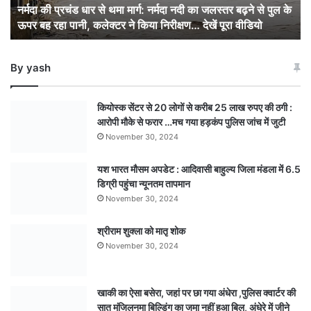
नर्मदा की प्रचंड धार से थमा मार्ग: नर्मदा नदी का जलस्तर बढ़ने से पुल के
नदी
ऊपर बह रहा पानी, कलेक्टर ने किया निरीक्षण… देखें पूरा वीडियो
का
जलस्तर
बढ़ने
By yash
से
पुल
के
कियोस्क सेंटर से 20 लोगों से करीब 25 लाख रुपए की ठगी :
ऊपर
आरोपी मौके से फरार …मच गया हड़कंप पुलिस जांच में जुटी
बह
November 30, 2024
रहा
पानी,
यश भारत मौसम अपडेट : आदिवासी बाहुल्य जिला मंडला में 6.5
कलेक्टर
डिग्री पहुंचा न्यूनतम तापमान
ने
किया
November 30, 2024
निरीक्षण…
देखें
श्रीराम शुक्ला को मातृ शोक
पूरा
November 30, 2024
वीडियो
खाकी का ऐसा बसेरा, जहां पर छा गया अंधेरा ,पुलिस क्वार्टर की
सात मंजिलनुमा बिल्डिंग का जमा नहीं हुआ बिल, अंधेरे में जीने