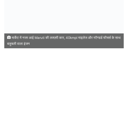
मार्केट में नजर आई Maruti की लक्ज़री कार, 40kmpl माइलेज और स्टैण्डर्ड फीचर्स के साथ
बाहुबली वाला इंजन