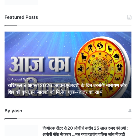
Featured Posts
राशिफल
9
अगस्त
2026
:सावन
एकादशी
के
दिन
August 9, 2026
राशिफल 9 अगस्त 2026 :सावन एकादशी के दिन बरसेगी नारायण और
बरसेगी
शिव की कृपा,इन जातकों को मिलेगा ग्रह-नक्षत्र का साथ
नारायण
और
शिव
By yash
की
कृपा,इन
जातकों
कियोस्क सेंटर से 20 लोगों से करीब 25 लाख रुपए की ठगी :
को
आरोपी मौके से फरार …मच गया हड़कंप पुलिस जांच में जुटी