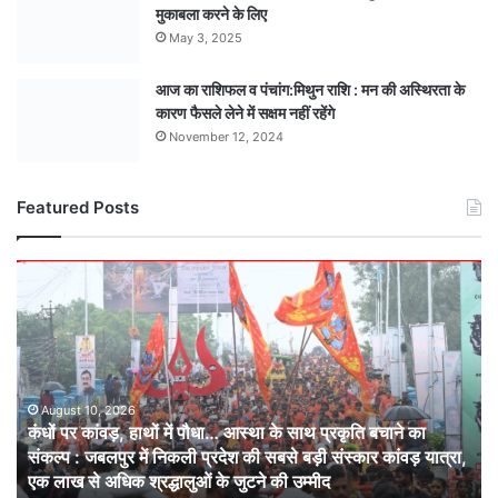
मुकाबला करने के लिए
May 3, 2025
आज का राशिफल व पंचांग:मिथुन राशि : मन की अस्थिरता के
कारण फैसले लेने में सक्षम नहीं रहेंगे
November 12, 2024
Featured Posts
कंधों
पर
कांवड़,
हाथों
में
पौधा…
आस्था
August 10, 2026
कंधों पर कांवड़, हाथों में पौधा… आस्था के साथ प्रकृति बचाने का
के
संकल्प : जबलपुर में निकली प्रदेश की सबसे बड़ी संस्कार कांवड़ यात्रा,
साथ
एक लाख से अधिक श्रद्धालुओं के जुटने की उम्मीद
प्रकृति