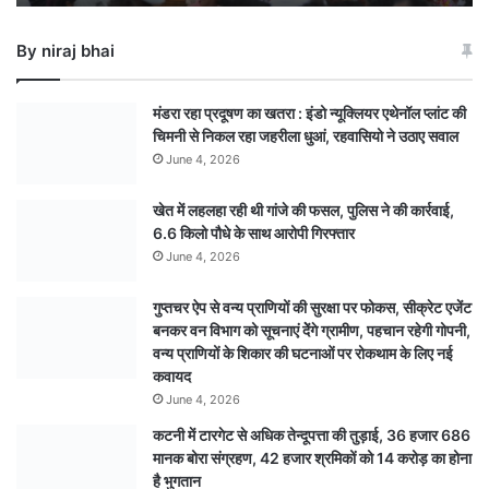
बचाने
का
By niraj bhai
संकल्प
: जबलपुर
में
मंडरा रहा प्रदूषण का खतरा : इंडो न्यूक्लियर एथेनॉल प्लांट की
निकली
चिमनी से निकल रहा जहरीला धुआं, रहवासियो ने उठाए सवाल
प्रदेश
June 4, 2026
की
सबसे
खेत में लहलहा रही थी गांजे की फसल, पुलिस ने की कार्रवाई,
बड़ी
6.6 किलो पौधे के साथ आरोपी गिरफ्तार
संस्कार
कांवड़
June 4, 2026
यात्रा,
एक
गुप्तचर ऐप से वन्य प्राणियों की सुरक्षा पर फोकस, सीक्रेट एजेंट
लाख
बनकर वन विभाग को सूचनाएं देेंगे ग्रामीण, पहचान रहेगी गोपनी,
से
वन्य प्राणियों के शिकार की घटनाओं पर रोकथाम के लिए नई
अधिक
कवायद
श्रद्धालुओं
June 4, 2026
के
कटनी में टारगेट से अधिक तेन्दूपत्ता की तुड़ाई, 36 हजार 686
जुटने
मानक बोरा संग्रहण, 42 हजार श्रमिकों को 14 करोड़ का होना
की
है भुगतान
उम्मीद