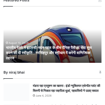
Featured Posts
भारतीय
रेलवे
ने
इटारसी-
मदन
महल
के
August 10, 2026
भारतीय रेलवे ने इटारसी-मदन महल के बीच दैनिक पैसेंजर सेवा शुरू
बीच
करने की दी स्वीकृति : नरसिंहपुर और श्रीधाम में करेगी वाणिज्यिक
दैनिक
ठहराव
पैसेंजर
सेवा
शुरू
By niraj bhai
करने
की
दी
मंडरा रहा प्रदूषण का खतरा : इंडो न्यूक्लियर एथेनॉल प्लांट की
स्वीकृति
चिमनी से निकल रहा जहरीला धुआं, रहवासियो ने उठाए सवाल
:
June 4, 2026
नरसिंहपुर
और