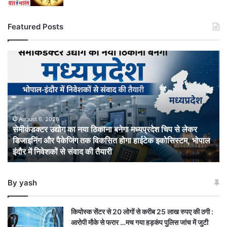
Featured Posts
सेमीकंडक्टर
उद्योग
का
नया
ठिकाना
बनेगा
मध्यप्रदेश
August 6, 2026
सेमीकंडक्टर उद्योग का नया ठिकाना बनेगा मध्यप्रदेश चिप से लेकर
चिप
डिजाइनिंग और पैकेजिंग तक विकसित होगा हाईटेक इकोसिस्टम, भोपाल
से
इंदौर में निवेशकों से संवाद की तैयारी
लेकर
डिजाइनिंग
और
By yash
पैकेजिंग
तक
विकसित
कियोस्क सेंटर से 20 लोगों से करीब 25 लाख रुपए की ठगी :
होगा
आरोपी मौके से फरार …मच गया हड़कंप पुलिस जांच में जुटी
हाईटेक