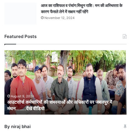
आज का राशिफल व पंचांग:मिथुन राशि : मन की अस्थिरता के
कारण फैसले लेने में सक्षम नहीं रहेंगे
November 12, 2024
Featured Posts
आउटसोर्स
कर्मचारियों
की
समस्याओं
और
अधिकारों
पर
जबलपुर
August 9, 2026
आउटसोर्स कर्मचारियों की समस्याओं और अधिकारों पर जबलपुर में
में
मंथन……..देंखे वीडियो
मंथन……..देंखे
वीडियो
By niraj bhai