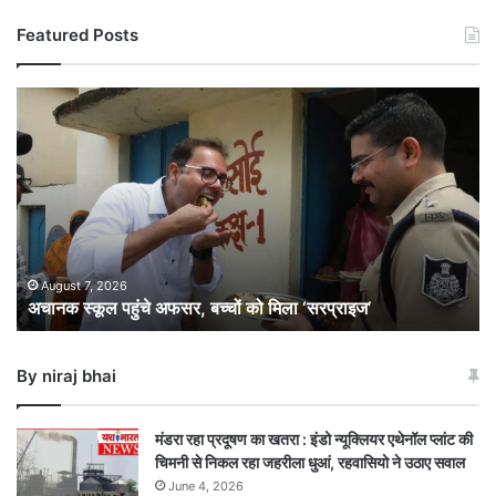
Featured Posts
अचानक
स्कूल
पहुंचे
अफसर,
बच्चों
को
मिला
‘सरप्राइज’
August 7, 2026
अचानक स्कूल पहुंचे अफसर, बच्चों को मिला ‘सरप्राइज’
By niraj bhai
मंडरा रहा प्रदूषण का खतरा : इंडो न्यूक्लियर एथेनॉल प्लांट की
चिमनी से निकल रहा जहरीला धुआं, रहवासियो ने उठाए सवाल
June 4, 2026