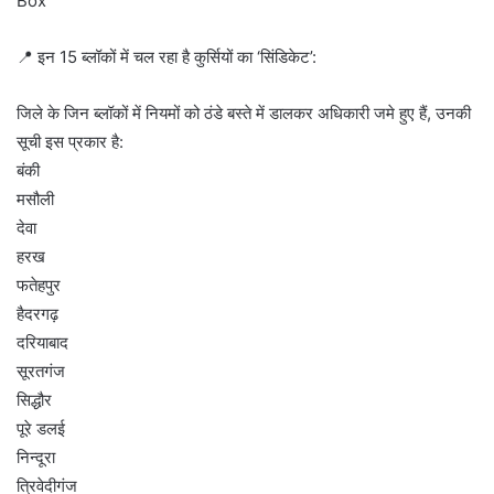
Box
📍 इन 15 ब्लॉकों में चल रहा है कुर्सियों का ‘सिंडिकेट’:
जिले के जिन ब्लॉकों में नियमों को ठंडे बस्ते में डालकर अधिकारी जमे हुए हैं, उनकी
सूची इस प्रकार है:
बंकी
मसौली
देवा
हरख
फतेहपुर
हैदरगढ़
दरियाबाद
सूरतगंज
सिद्धौर
पूरे डलई
निन्दूरा
त्रिवेदीगंज