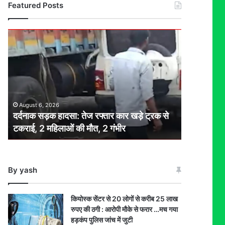
Featured Posts
दर्दनाक
सड़क
हादसा:
तेज
रफ्तार
कार
खड़े
August 6, 2026
ट्रक
दर्दनाक सड़क हादसा: तेज रफ्तार कार खड़े ट्रक से
से
टकराई, 2 महिलाओं की मौत, 2 गंभीर
टकराई,
2
महिलाओं
की
By yash
मौत,
2
गंभीर
कियोस्क सेंटर से 20 लोगों से करीब 25 लाख
रुपए की ठगी : आरोपी मौके से फरार …मच गया
हड़कंप पुलिस जांच में जुटी