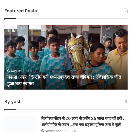
Featured Posts
मंडला
अंडर-15
टीम
बनी
मध्यसप्रदेश
राज्य
चैंपियन
: ऐतिहासिक
August 8, 2026
मंडला अंडर-15 टीम बनी मध्यसप्रदेश राज्य चैंपियन : ऐतिहासिक जीत
जीत
हुआ भव्य स्वागत
हुआ
भव्य
स्वागत
By yash
कियोस्क सेंटर से 20 लोगों से करीब 25 लाख रुपए की ठगी :
आरोपी मौके से फरार …मच गया हड़कंप पुलिस जांच में जुटी
November 30, 2024