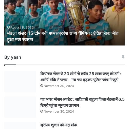
बनी
मध्यसप्रदेश
राज्य
चैंपियन
: ऐतिहासिक
August 8, 2026
मंडला अंडर-15 टीम बनी मध्यसप्रदेश राज्य चैंपियन : ऐतिहासिक जीत
जीत
हुआ भव्य स्वागत
हुआ
भव्य
स्वागत
By yash
कियोस्क सेंटर से 20 लोगों से करीब 25 लाख रुपए की ठगी :
आरोपी मौके से फरार …मच गया हड़कंप पुलिस जांच में जुटी
November 30, 2024
यश भारत मौसम अपडेट : आदिवासी बाहुल्य जिला मंडला में 6.5
डिग्री पहुंचा न्यूनतम तापमान
November 30, 2024
श्रीराम शुक्ला को मातृ शोक