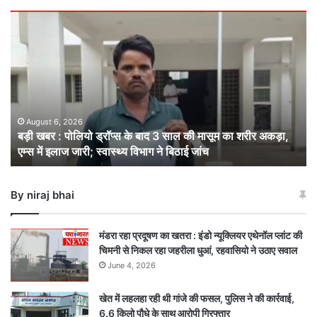
बड़ी
खबर
:
पोलियो
ड्रॉप्स
के
बाद
3
August 6, 2026
बड़ी खबर : पोलियो ड्रॉप्स के बाद 3 साल की मासूम का शरीर अकड़ा,
साल
एम्स में इलाज जारी; स्वास्थ्य विभाग ने बिठाई जांच
की
मासूम
का
By niraj bhai
शरीर
अकड़ा,
एम्स
मंडरा रहा प्रदूषण का खतरा : इंडो न्यूक्लियर एथेनॉल प्लांट की
में
चिमनी से निकल रहा जहरीला धुआं, रहवासियो ने उठाए सवाल
इलाज
June 4, 2026
जारी;
स्वास्थ्य
खेत में लहलहा रही थी गांजे की फसल, पुलिस ने की कार्रवाई,
विभाग
6.6 किलो पौधे के साथ आरोपी गिरफ्तार
ने