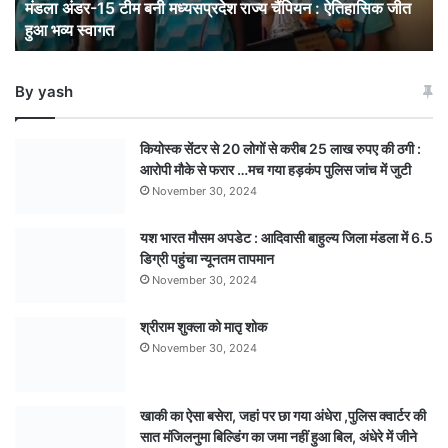
मंडला अंडर-15 टीम बनी मध्यसप्रदेश राज्य चैंपियन : ऐतिहासिक जीत
जीत
हुआ भव्य स्वागत
हुआ
भव्य
स्वागत
By yash
कियोस्क सेंटर से 20 लोगों से करीब 25 लाख रुपए की ठगी :
आरोपी मौके से फरार …मच गया हड़कंप पुलिस जांच में जुटी
November 30, 2024
यश भारत मौसम अपडेट : आदिवासी बाहुल्य जिला मंडला में 6.5
डिग्री पहुंचा न्यूनतम तापमान
November 30, 2024
श्रीराम शुक्ला को मातृ शोक
November 30, 2024
खाकी का ऐसा बसेरा, जहां पर छा गया अंधेरा ,पुलिस क्वार्टर की
सात मंजिलनुमा बिल्डिंग का जमा नहीं हुआ बिल, अंधेरे में जीने