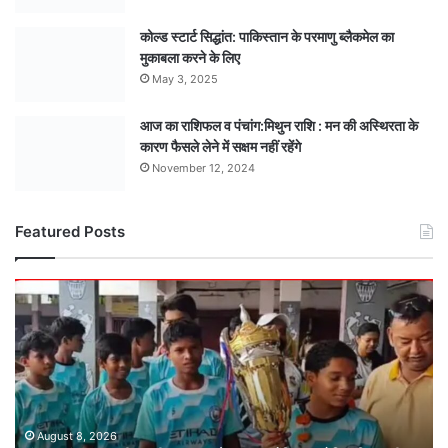
कोल्ड स्टार्ट सिद्धांत: पाकिस्तान के परमाणु ब्लैकमेल का
मुकाबला करने के लिए
May 3, 2025
आज का राशिफल व पंचांग:मिथुन राशि : मन की अस्थिरता के
कारण फैसले लेने में सक्षम नहीं रहेंगे
November 12, 2024
Featured Posts
मंडला
अंडर-15
टीम
बनी
मध्यसप्रदेश
राज्य
चैंपियन
: ऐतिहासिक
August 8, 2026