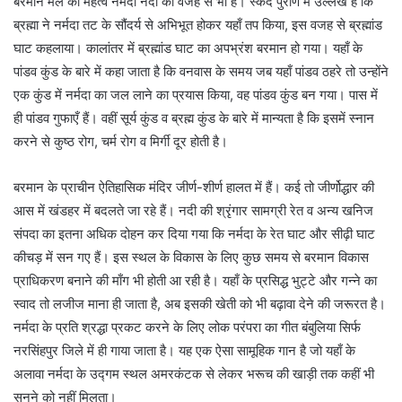
बरमान मेले का महत्व नर्मदा नदी की वजह से भी है। स्कंद पुराण में उल्लेख है कि
ब्रह्मा ने नर्मदा तट के सौंदर्य से अभिभूत होकर यहाँ तप किया, इस वजह से ब्रह्मांड
घाट कहलाया। कालांतर में ब्रह्मांड घाट का अपभ्रंश बरमान हो गया। यहाँ के
पांडव कुंड के बारे में कहा जाता है कि वनवास के समय जब यहाँ पांडव ठहरे तो उन्होंने
एक कुंड में नर्मदा का जल लाने का प्रयास किया, वह पांडव कुंड बन गया। पास में
ही पांडव गुफाएँ हैं। वहीं सूर्य कुंड व ब्रह्म कुंड के बारे में मान्यता है कि इसमें स्नान
करने से कुष्ठ रोग, चर्म रोग व मिर्गी दूर होती है।
बरमान के प्राचीन ऐतिहासिक मंदिर जीर्ण-शीर्ण हालत में हैं। कई तो जीर्णोद्धार की
आस में खंडहर में बदलते जा रहे हैं। नदी की श्रृंगार सामग्री रेत व अन्य खनिज
संपदा का इतना अधिक दोहन कर दिया गया कि नर्मदा के रेत घाट और सीढ़ी घाट
कीचड़ में सन गए हैं। इस स्थल के विकास के लिए कुछ समय से बरमान विकास
प्राधिकरण बनाने की माँग भी होती आ रही है। यहाँ के प्रसिद्ध भुट्टे और गन्ने का
स्वाद तो लजीज माना ही जाता है, अब इसकी खेती को भी बढ़ावा देने की जरूरत है।
नर्मदा के प्रति श्रद्धा प्रकट करने के लिए लोक परंपरा का गीत बंबुलिया सिर्फ
नरसिंहपुर जिले में ही गाया जाता है। यह एक ऐसा सामूहिक गान है जो यहाँ के
अलावा नर्मदा के उद्गम स्थल अमरकंटक से लेकर भरूच की खाड़ी तक कहीं भी
सुनने को नहीं मिलता।