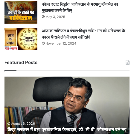
कोल्ड स्टार्ट सिद्धांत: पाकिस्तान के परमाणु ब्लैकमेल का
मुकाबला करने के लिए
May 3, 2025
आज का राशिफल व पंचांग:मिथुन राशि : मन की अस्थिरता के
कारण फैसले लेने में सक्षम नहीं रहेंगे
November 12, 2024
Featured Posts
केंद्र
सरकार
में
बड़ा
प्रशासनिक
फेरबदल,
डॉ.
टी.वी.
August 6, 2026
केंद्र सरकार में बड़ा प्रशासनिक फेरबदल, डॉ. टी.वी. सोमनाथन बने नए
सोमनाथन