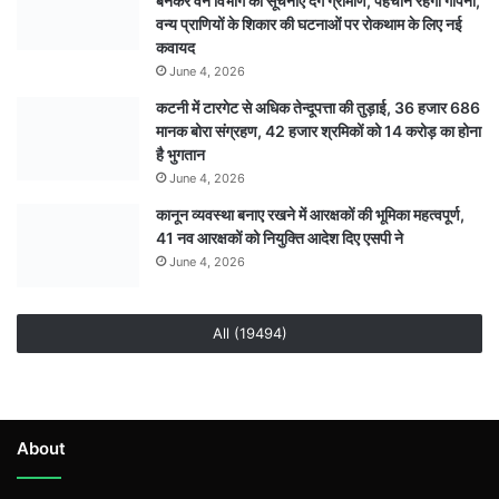
बनकर वन विभाग को सूचनाएं देेंगे ग्रामीण, पहचान रहेगी गोपनी,
स्कूलों
वन्य प्राणियों के शिकार की घटनाओं पर रोकथाम के लिए नई
पर
कवायद
लागू
June 4, 2026
होगा
कटनी में टारगेट से अधिक तेन्दूपत्ता की तुड़ाई, 36 हजार 686
आदेश
मानक बोरा संग्रहण, 42 हजार श्रमिकों को 14 करोड़ का होना
शिक्षक
है भुगतान
कर्मचारी
June 4, 2026
स्कूल
में
कानून व्यवस्था बनाए रखने में आरक्षकों की भूमिका महत्वपूर्ण,
रहेंगे
41 नव आरक्षकों को नियुक्ति आदेश दिए एसपी ने
मौजूद
June 4, 2026
All (19494)
About