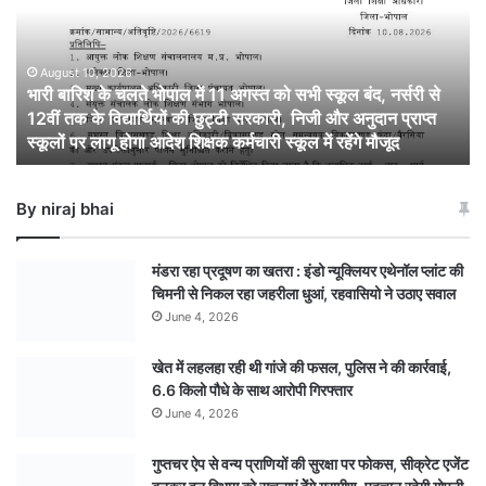
चलते
भोपाल
में
11
August 10, 2026
भारी बारिश के चलते भोपाल में 11 अगस्त को सभी स्कूल बंद, नर्सरी से
अगस्त
12वीं तक के विद्यार्थियों की छुट्टी सरकारी, निजी और अनुदान प्राप्त
को
स्कूलों पर लागू होगा आदेश शिक्षक कर्मचारी स्कूल में रहेंगे मौजूद
सभी
स्कूल
बंद,
By niraj bhai
नर्सरी
से
12वीं
मंडरा रहा प्रदूषण का खतरा : इंडो न्यूक्लियर एथेनॉल प्लांट की
तक
चिमनी से निकल रहा जहरीला धुआं, रहवासियो ने उठाए सवाल
के
June 4, 2026
विद्यार्थियों
की
खेत में लहलहा रही थी गांजे की फसल, पुलिस ने की कार्रवाई,
छुट्टी
6.6 किलो पौधे के साथ आरोपी गिरफ्तार
सरकारी,
निजी
June 4, 2026
और
अनुदान
गुप्तचर ऐप से वन्य प्राणियों की सुरक्षा पर फोकस, सीक्रेट एजेंट
प्राप्त