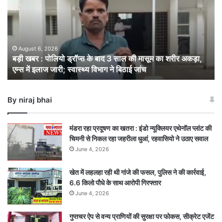
पोलियो
ड्रॉप्स
के
बाद
3
August 6, 2026
बड़ी खबर : पोलियो ड्रॉप्स के बाद 3 साल की मासूम का शरीर अकड़ा,
साल
एम्स में इलाज जारी; स्वास्थ्य विभाग ने बिठाई जांच
की
मासूम
का
By niraj bhai
शरीर
अकड़ा,
एम्स
मंडरा रहा प्रदूषण का खतरा : इंडो न्यूक्लियर एथेनॉल प्लांट की
में
चिमनी से निकल रहा जहरीला धुआं, रहवासियो ने उठाए सवाल
इलाज
June 4, 2026
जारी;
स्वास्थ्य
खेत में लहलहा रही थी गांजे की फसल, पुलिस ने की कार्रवाई,
विभाग
6.6 किलो पौधे के साथ आरोपी गिरफ्तार
ने
बिठाई
June 4, 2026
जांच
गुप्तचर ऐप से वन्य प्राणियों की सुरक्षा पर फोकस, सीक्रेट एजेंट