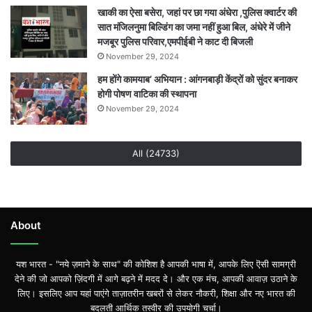
खाकी का ऐसा बसेरा, जहां पर छा गया अंधेरा ,पुलिस क्वार्टर की
सात मंजिलनुमा बिल्डिंग का जमा नहीं हुआ बिल, अंधेरे में जीने
मजबूर पुलिस परिवार,एमपीईबी ने काट दी बिजली
November 29, 2024
हम होंगे कामयाब’ अभियान : आंगनबाड़ी केंद्रों को सुंदर बनाकर
होगी पोषण वाटिका की स्थापना
November 29, 2024
All (24733)
About
यश भारत - "नये ज़माने के साथ" की कोशिश है आपकी भाषा में, आपके लिए ऎसी सामग्री
देने की जो आपको ज़िंदगी में आगे बढ़ने में मदद दे। और एक मंच, आपकी आवाज़ उठाने के
लिए। इसलिए आप यहां पाएंगे ताज़ातरीन खबरों से लेकर नौकरी, शिक्षा और नए भारत की
बदलती आर्थिक तस्वीर की उपयोगी चर्चा।