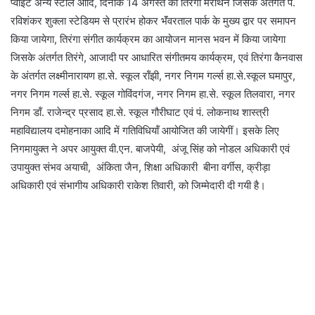
प्वाइंट अन्य स्टॉल आदि, दिनांक 14 अगस्त को तिरंगा मैराथन जिसके अंतर्गत पं.
रविशंकर शुक्ला स्टेडियम से प्रारंभ होकर भॅंवरताल पार्क के मुख्य द्वार पर समापन
किया जायेगा, तिरंगा संगीत कार्यक्रम का आयोजन मानस भवन में किया जायेगा
जिसके अंतर्गत तिरंगे, आजादी पर आधारित संगीतमय कार्यक्रम, एवं तिरंगा कैनवास
के अंतर्गत लक्ष्मीनारायण हा.से. स्कूल रॉंझी, नगर निगम गर्ल्स हा.से.स्कूल घमापुर,
नगर निगम गर्ल्स हा.से. स्कूल गोविंदगंज, नगर निगम हा.से. स्कूल तिलवारा, नगर
निगम डॉं. राजेन्द्र प्रसाद हा.से. स्कूल गौरीघाट एवं पं. लोकनाथ शास्त्री
महाविद्यालय दमोहनाका आदि में गतिविधियॉं आयोजित की जायेगीं। इसके लिए
निगमायुक्त ने अपर आयुक्त वी.एन. बाजपेयी, अंजू सिंह को नोडल अधिकारी एवं
उपायुक्त संभव अयाची, अंकिता जैन, शिक्षा अधिकारी बीना वर्गीस, क्रीड़ा
अधिकारी एवं संभागीय अधिकारी राकेश तिवारी, को जिम्मेदारी दी गयी है।