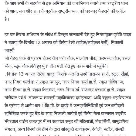
कि आप सभी के सहयोग से इस अभियान को जनाभियान बनाने तथा राष्ट्रीय ध्वज
को आन, बान और शान के प्रतीक राष्ट्रीय ध्वज को घर-घर फैहराने की अपील
है।
हर घर तिरंगा अभियान के संबंध में विस्तृत जानकारी देते हुए निगमायुक्त प्रीति यादव
ने बताया कि दिनांक 12 अगस्त को तिरंगा रैली (बाईक/साईकल रैली) निकाली
जाएगी
जो नेहरू पार्क से प्रारंभ होकर तीन पत्ती चौक, मालवीय चौक, करमचंद चौक, रसल
चौक, ब्लूम चौक होते हुए पुनः तीन पत्ती होते हुए नेहरू पार्क में पहुंचेगी
, दिनांक 13 अगस्त तिरंगा यात्रा जिसके अंतर्गत लक्ष्मीनारायण हा.से. स्कूल रॉंझी,
नगर निगम गर्ल्स हा.से.स्कूल घमापुर, नगर निगम गर्ल्स हा.से. स्कूल गोविंदगंज,
नगर निगम हा.से. स्कूल तिलवारा, नगर निगम डॉं. राजेन्द्र प्रसाद हा.से. स्कूल
गौरीघाट एवं पं. लोकनाथ शास्त्री महाविद्यालय दमोहनाका, आदि स्कूल-महाविद्यालय
के प्रांगण से आरंभ कर 1 कि.मी. के दायरे में जनप्रतिनिधियों एवं जनभागीदारी
सुनिश्चित करते हुए बैंड के साथ निकाली जायेगी एवं तिरंगा मेला कल्चरल स्ट्रीट
भॅंवरताल गार्डन जबलपुर में स्व सहायता समूह की महिलाओं, विद्यार्थियों, सामुदायिक
संगठन, अन्य विभगों की टीम के द्वारा सांस्कृति कार्यक्रम, रंगोली, स्टॉल, सेल्फी