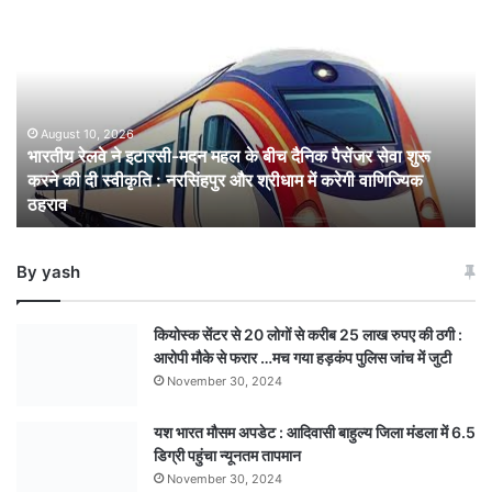
रेलवे
ने
इटारसी-
मदन
महल
के
August 10, 2026
भारतीय रेलवे ने इटारसी-मदन महल के बीच दैनिक पैसेंजर सेवा शुरू
बीच
करने की दी स्वीकृति : नरसिंहपुर और श्रीधाम में करेगी वाणिज्यिक
दैनिक
ठहराव
पैसेंजर
सेवा
शुरू
By yash
करने
की
दी
कियोस्क सेंटर से 20 लोगों से करीब 25 लाख रुपए की ठगी :
स्वीकृति
आरोपी मौके से फरार …मच गया हड़कंप पुलिस जांच में जुटी
:
November 30, 2024
नरसिंहपुर
और
यश भारत मौसम अपडेट : आदिवासी बाहुल्य जिला मंडला में 6.5
श्रीधाम
डिग्री पहुंचा न्यूनतम तापमान
में
करेगी
November 30, 2024