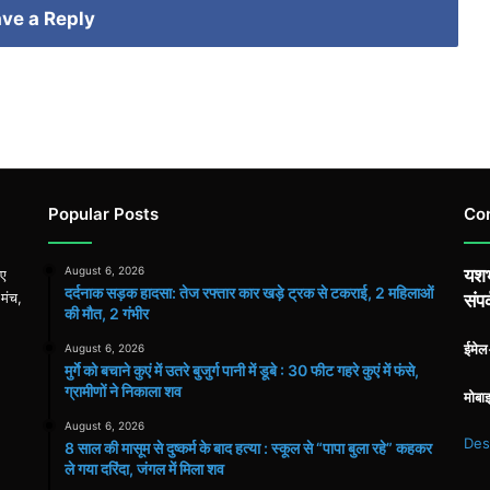
ve a Reply
Popular Posts
Co
August 6, 2026
यशभ
िए
दर्दनाक सड़क हादसा: तेज रफ्तार कार खड़े ट्रक से टकराई, 2 महिलाओं
 मंच,
संपर
की मौत, 2 गंभीर
ईमे
August 6, 2026
मुर्गे को बचाने कुएं में उतरे बुजुर्ग पानी में डूबे : 30 फीट गहरे कुएं में फंसे,
ग्रामीणों ने निकाला शव
मोबा
August 6, 2026
Des
8 साल की मासूम से दुष्कर्म के बाद हत्या : स्कूल से “पापा बुला रहे” कहकर
ले गया दरिंदा, जंगल में मिला शव