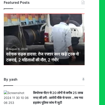
Featured Posts
दर्दनाक
सड़क
हादसा:
तेज
रफ्तार
कार
खड़े
August 6, 2026
ट्रक
दर्दनाक सड़क हादसा: तेज रफ्तार कार खड़े ट्रक से
से
टकराई, 2 महिलाओं की मौत, 2 गंभीर
टकराई,
2
महिलाओं
की
By yash
मौत,
2
गंभीर
कियोस्क सेंटर से 20 लोगों से करीब 25 लाख
रुपए की ठगी : आरोपी मौके से फरार …मच गया
हड़कंप पुलिस जांच में जुटी