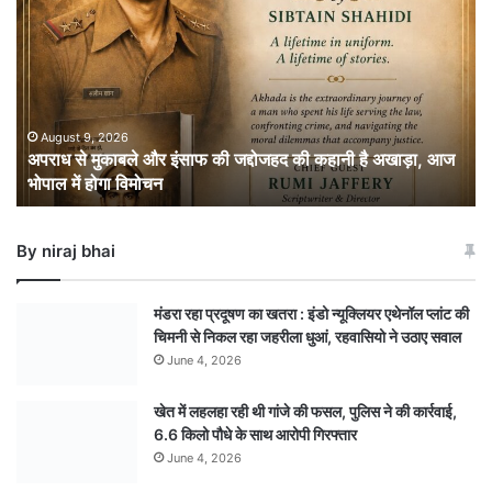
मुकाबले
और
इंसाफ
की
जद्दोजहद
की
August 9, 2026
अपराध से मुकाबले और इंसाफ की जद्दोजहद की कहानी है अखाड़ा, आज
कहानी
भोपाल में होगा विमोचन
है
अखाड़ा,
आज
By niraj bhai
भोपाल
में
होगा
मंडरा रहा प्रदूषण का खतरा : इंडो न्यूक्लियर एथेनॉल प्लांट की
विमोचन
चिमनी से निकल रहा जहरीला धुआं, रहवासियो ने उठाए सवाल
June 4, 2026
खेत में लहलहा रही थी गांजे की फसल, पुलिस ने की कार्रवाई,
6.6 किलो पौधे के साथ आरोपी गिरफ्तार
June 4, 2026