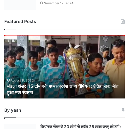
November 12, 2024
Featured Posts
मंडला
अंडर-15
टीम
बनी
मध्यसप्रदेश
राज्य
चैंपियन
: ऐतिहासिक
August 8, 2026
मंडला अंडर-15 टीम बनी मध्यसप्रदेश राज्य चैंपियन : ऐतिहासिक जीत
जीत
हुआ भव्य स्वागत
हुआ
भव्य
स्वागत
By yash
कियोस्क सेंटर से 20 लोगों से करीब 25 लाख रुपए की ठगी :